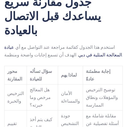
جدول مقارنة سريع
يساعدك قبل الاتصال
بالعيادة
استخدم هذا الجدول كقائمة مراجعة عند التواصل مع أي
عيادة
. الهدف أن تسمع إجابات واضحة ومنظمة.
المعالجة المثلية في دبي
إجابة مطمئنة
سؤال تسأله
محور
لماذا يهم
عادةً
للعيادة
المقارنة
توضيح الترخيص
هل المعالج
الأمان
الترخيص
والمؤهلات ونطاق
مرخص وما
والمساءلة
والخبرة
الممارسة
خبرته؟
مقابلة شاملة مع
جودة
كيف يتم أخذ
أسئلة تفصيلية عن
التشخيص
تقييم
التاريخ