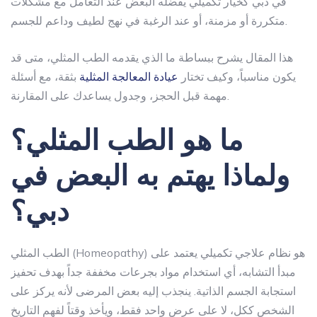
في دبي
كخيار تكميلي يفضله البعض عند التعامل مع مشكلات
متكررة أو مزمنة، أو عند الرغبة في نهج لطيف وداعم للجسم.
هذا المقال يشرح ببساطة ما الذي يقدمه الطب المثلي، متى قد
يكون مناسباً، وكيف تختار
عيادة المعالجة المثلية
بثقة، مع أسئلة
مهمة قبل الحجز، وجدول يساعدك على المقارنة.
ما هو الطب المثلي؟
ولماذا يهتم به البعض في
دبي؟
الطب المثلي (Homeopathy) هو نظام علاجي تكميلي يعتمد على
مبدأ التشابه، أي استخدام مواد بجرعات مخففة جداً بهدف تحفيز
استجابة الجسم الذاتية. ينجذب إليه بعض المرضى لأنه يركز على
الشخص ككل، لا على عرض واحد فقط، ويأخذ وقتاً لفهم التاريخ