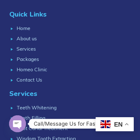
Quick Links
Home
About us
Services
Packages
Homeo Clinic
Contact Us
Services
Teeth Whitening
Tooth Filling
Call/Message Us for Fast Response
EN
Root Canal Treatment
OPEN CHATY
Wisdom Tooth Extraction