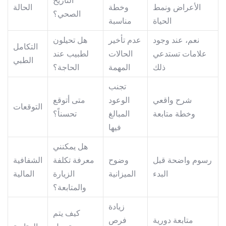
الأعراض ونمط
وخطة
الحالة
الصحي؟
الحياة
مناسبة
نعم، عند وجود
عدم تأخير
هل تحيلون
التكامل
علامات تستدعي
الحالات
لطبيب عند
الطبي
ذلك
المهمة
الحاجة؟
تجنب
شرح واقعي
الوعود
متى أتوقع
التوقعات
وخطة متابعة
المبالغ
تحسناً؟
فيها
هل يمكنني
رسوم واضحة قبل
وضوح
معرفة تكلفة
الشفافية
البدء
الميزانية
الزيارة
المالية
والمتابعة؟
زيادة
كيف يتم
متابعة دورية
فرص